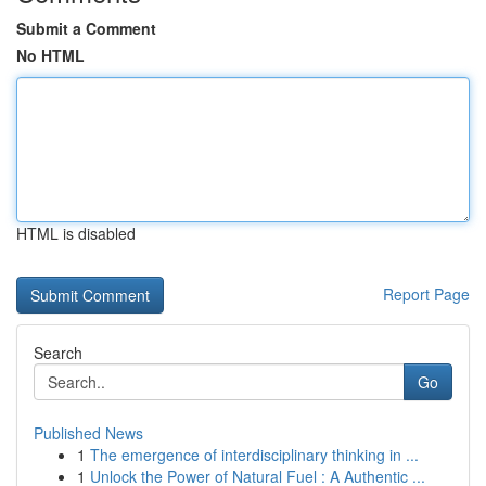
Submit a Comment
No HTML
HTML is disabled
Report Page
Search
Go
Published News
1
The emergence of interdisciplinary thinking in ...
1
Unlock the Power of Natural Fuel : A Authentic ...