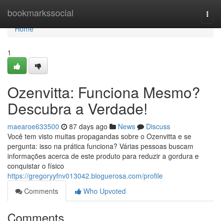
Home
bookmarkssocial
Togg
navi
Home
1
Ozenvitta: Funciona Mesmo?
Descubra a Verdade!
maearoe633500
87 days ago
News
Discuss
Você tem visto muitas propagandas sobre o Ozenvitta e se
pergunta: isso na prática funciona? Várias pessoas buscam
informações acerca de este produto para reduzir a gordura e
conquistar o físico
https://gregoryyfnv013042.bloguerosa.com/profile
Comments
Who Upvoted
Comments