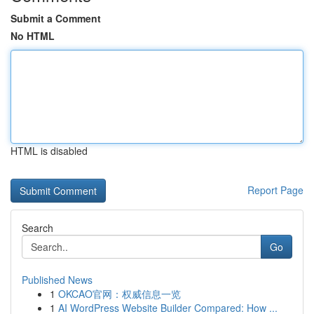
Submit a Comment
No HTML
HTML is disabled
Report Page
Search
Go
Published News
1
OKCAO官网：权威信息一览
1
AI WordPress Website Builder Compared: How ...