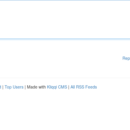
Rep
d
|
Top Users
| Made with
Kliqqi CMS
|
All RSS Feeds