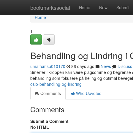
Home
bookmarkssocial
Home
New
Submit
Home
1
Behandling og Lindring i 
umaircmsu010170
86 days ago
News
Discuss
Smerter i kroppen kan være plagsomme og begrense din
behandling som fokusere på heling og optimal bevegels
oslo-behandling-og-lindring
Comments
Who Upvoted
Comments
Submit a Comment
No HTML