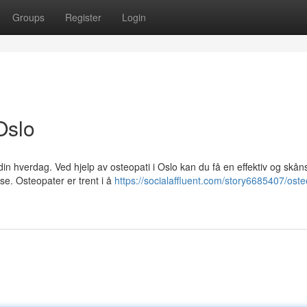
Groups
Register
Login
Oslo
 hverdag. Ved hjelp av osteopati i Oslo kan du få en effektiv og skå
e. Osteopater er trent i å
https://socialaffluent.com/story6685407/oste