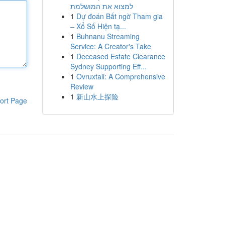
למצוא את המושלמת
1
Dự đoán Bất ngờ Tham gia
– Xổ Số Hiện tạ...
1
Buhnanu Streaming
Service: A Creator's Take
1
Deceased Estate Clearance
Sydney Supporting Eff...
1
Ovruxtali: A Comprehensive
Review
1
新山水上探险
ort Page