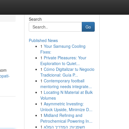
Search
Go
Published News
1
Your Samsung Cooling
Fixes:
1
Private Pleasures: Your
Exploration to Quiet...
1
Cómo Digitalizar tu Negocio
nsom
Tradicional: Guía P...
opati-
1
Contemporary football
mentoring needs integrate...
1
Locating N Material at Bulk
Volumes
1
Asymmetric Investing:
Unlock Upside, Minimize D...
1
Midland Refining and
Petrochemical Powering In...
1
חשפניות: המדריך המלא