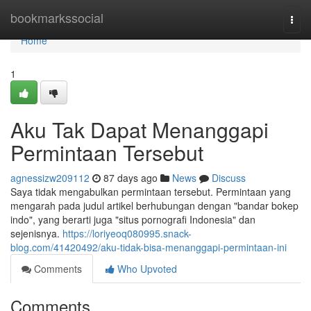
Home
bookmarkssocial
Togg
navi
Home
1
Aku Tak Dapat Menanggapi
Permintaan Tersebut
agnessizw209112
87 days ago
News
Discuss
Saya tidak mengabulkan permintaan tersebut. Permintaan yang
mengarah pada judul artikel berhubungan dengan "bandar bokep
indo", yang berarti juga "situs pornografi Indonesia" dan
sejenisnya.
https://loriyeoq080995.snack-
blog.com/41420492/aku-tidak-bisa-menanggapi-permintaan-ini
Comments
Who Upvoted
Comments