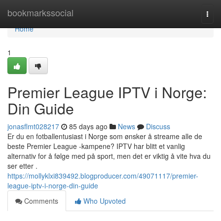
Home
bookmarkssocial
Togg
navi
Home
1
Premier League IPTV i Norge:
Din Guide
jonasflmt028217
85 days ago
News
Discuss
Er du en fotballentusiast i Norge som ønsker å streame alle de
beste Premier League -kampene? IPTV har blitt et vanlig
alternativ for å følge med på sport, men det er viktig å vite hva du
ser etter .
https://mollyklxi839492.blogproducer.com/49071117/premier-
league-iptv-i-norge-din-guide
Comments
Who Upvoted