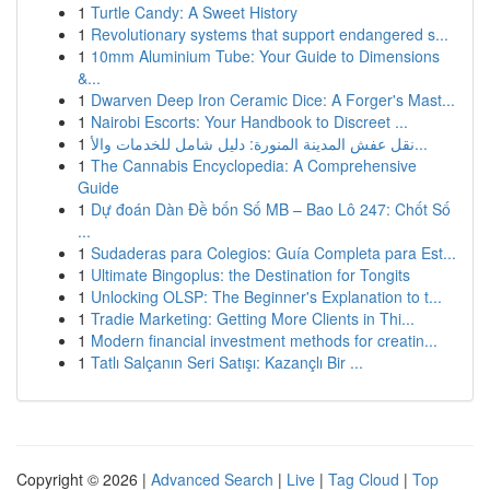
1
Turtle Candy: A Sweet History
1
Revolutionary systems that support endangered s...
1
10mm Aluminium Tube: Your Guide to Dimensions
&...
1
Dwarven Deep Iron Ceramic Dice: A Forger's Mast...
1
Nairobi Escorts: Your Handbook to Discreet ...
1
نقل عفش المدينة المنورة: دليل شامل للخدمات والأ...
1
The Cannabis Encyclopedia: A Comprehensive
Guide
1
Dự đoán Dàn Đề bốn Số MB – Bao Lô 247: Chốt Số
...
1
Sudaderas para Colegios: Guía Completa para Est...
1
Ultimate Bingoplus: the Destination for Tongits
1
Unlocking OLSP: The Beginner's Explanation to t...
1
Tradie Marketing: Getting More Clients in Thi...
1
Modern financial investment methods for creatin...
1
Tatlı Salçanın Seri Satışı: Kazançlı Bir ...
Copyright © 2026 |
Advanced Search
|
Live
|
Tag Cloud
|
Top