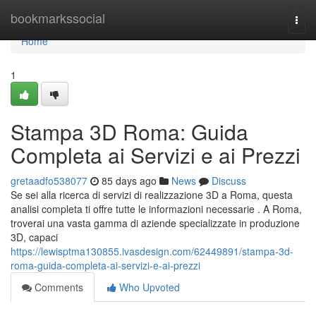
Home
bookmarkssocial
Togg
navi
Home
1
Stampa 3D Roma: Guida
Completa ai Servizi e ai Prezzi
gretaadfo538077
85 days ago
News
Discuss
Se sei alla ricerca di servizi di realizzazione 3D a Roma, questa
analisi completa ti offre tutte le informazioni necessarie . A Roma,
troverai una vasta gamma di aziende specializzate in produzione
3D, capaci
https://lewisptma130855.ivasdesign.com/62449891/stampa-3d-
roma-guida-completa-ai-servizi-e-ai-prezzi
Comments
Who Upvoted