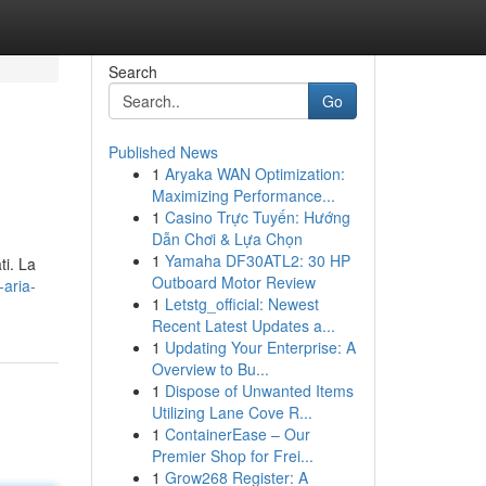
Search
Go
Published News
1
Aryaka WAN Optimization:
Maximizing Performance...
1
Casino Trực Tuyến: Hướng
Dẫn Chơi & Lựa Chọn
1
Yamaha DF30ATL2: 30 HP
ti. La
Outboard Motor Review
-aria-
1
Letstg_official: Newest
Recent Latest Updates a...
1
Updating Your Enterprise: A
Overview to Bu...
1
Dispose of Unwanted Items
Utilizing Lane Cove R...
1
ContainerEase – Our
Premier Shop for Frei...
1
Grow268 Register: A