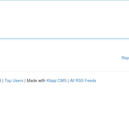
Rep
d
|
Top Users
| Made with
Kliqqi CMS
|
All RSS Feeds