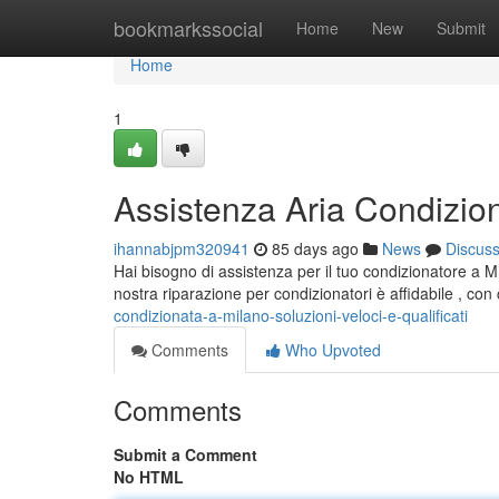
Home
bookmarkssocial
Home
New
Submit
Home
1
Assistenza Aria Condiziona
ihannabjpm320941
85 days ago
News
Discus
Hai bisogno di assistenza per il tuo condizionatore a M
nostra riparazione per condizionatori è affidabile , c
condizionata-a-milano-soluzioni-veloci-e-qualificati
Comments
Who Upvoted
Comments
Submit a Comment
No HTML