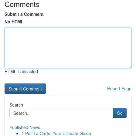
Comments
Submit a Comment
No HTML
HTML is disabled
Report Page
Search
Go
Published News
1
Puff La Carts: Your Ultimate Guide