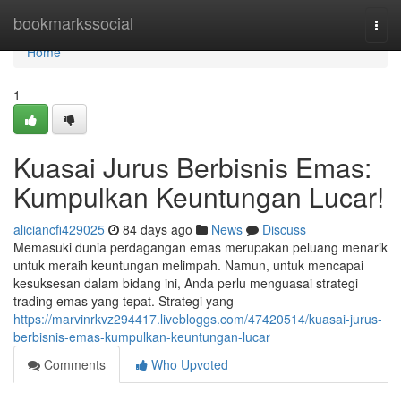
Home
bookmarkssocial
Togg
navi
Home
1
Kuasai Jurus Berbisnis Emas:
Kumpulkan Keuntungan Lucar!
aliciancfi429025
84 days ago
News
Discuss
Memasuki dunia perdagangan emas merupakan peluang menarik
untuk meraih keuntungan melimpah. Namun, untuk mencapai
kesuksesan dalam bidang ini, Anda perlu menguasai strategi
trading emas yang tepat. Strategi yang
https://marvinrkvz294417.livebloggs.com/47420514/kuasai-jurus-
berbisnis-emas-kumpulkan-keuntungan-lucar
Comments
Who Upvoted