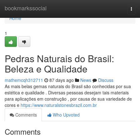
Home
bookmarkssocial
Togg
navi
Home
1
Pedras Naturais do Brasil:
Beleza e Qualidade
mathemcqh312711
87 days ago
News
Discuss
As mais belas gemas naturais do Brasil são conhecidas por sua
estética e qualidade . Diversas pessoas desejam tais materiais
para aplicações em construção , por causa de sua variedade de
cores e
https://www.naturalstonesbrazil.com.br
Comments
Who Upvoted
Comments