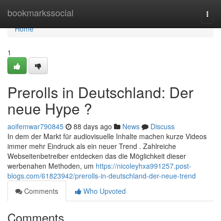
Home
bookmarkssocial
Togg
navi
Home
1
Prerolls in Deutschland: Der
neue Hype ?
aoifemwar790845
88 days ago
News
Discuss
In dem der Markt für audiovisuelle Inhalte machen kurze Videos
immer mehr Eindruck als ein neuer Trend . Zahlreiche
Webseitenbetreiber entdecken das die Möglichkeit dieser
werbenahen Methoden, um
https://nicoleyhxa991257.post-
blogs.com/61823942/prerolls-in-deutschland-der-neue-trend
Comments
Who Upvoted
Comments