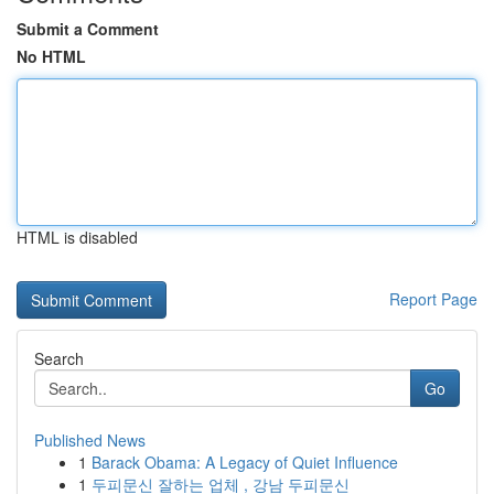
Submit a Comment
No HTML
HTML is disabled
Report Page
Search
Go
Published News
1
Barack Obama: A Legacy of Quiet Influence
1
두피문신 잘하는 업체 , 강남 두피문신