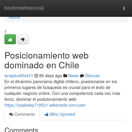
Home
bookmarkssocial
Togg
navi
Home
1
Posicionamiento web
dominado en Chile
larajdsu894431
85 days ago
News
Discuss
En el dinámico panorama digital chileno, posicionarse en los
primeros lugares de búsqueda es crucial para el éxito de
cualquier negocio online. Con una competencia cada vez más
feroz, dominar el posicionamiento web
https://izaakixkp718521.wikiinside.com/user
Comments
Who Upvoted
Comments