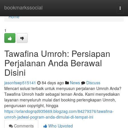
Home
bookmarkssocial
Togg
navi
Home
1
Tawafina Umroh: Persiapan
Perjalanan Anda Berawal
Disini
jasonfswp515141
84 days ago
News
Discuss
Mencari solusi terbaik untuk menyusun perjalanan Umroh Anda?
Tawafina Umroh hadir sebagai teman Anda. Kami menyediakan
layanan menyeluruh mulai dari booking perlengkapan Umroh,
pengurusan copyright, hingga
https://orlandogrqd935669.blogzag.com/84279376/tawafina-
umroh-jadwal-pogram-anda-dimulai-di-tempat-ini
Comments
Who Upvoted