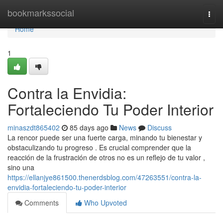
Home
bookmarkssocial
Togg
navi
Home
1
Contra la Envidia:
Fortaleciendo Tu Poder Interior
minaszdt865402
85 days ago
News
Discuss
La rencor puede ser una fuerte carga, minando tu bienestar y
obstaculizando tu progreso . Es crucial comprender que la
reacción de la frustración de otros no es un reflejo de tu valor ,
sino una
https://ellanjye861500.thenerdsblog.com/47263551/contra-la-
envidia-fortaleciendo-tu-poder-interior
Comments
Who Upvoted