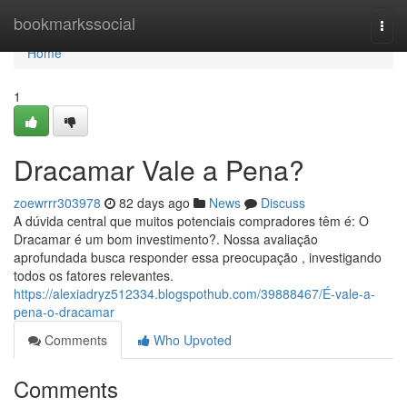
Home
bookmarkssocial
Togg
navi
Home
1
Dracamar Vale a Pena?
zoewrrr303978
82 days ago
News
Discuss
A dúvida central que muitos potenciais compradores têm é: O
Dracamar é um bom investimento?. Nossa avaliação
aprofundada busca responder essa preocupação , investigando
todos os fatores relevantes.
https://alexiadryz512334.blogspothub.com/39888467/É-vale-a-
pena-o-dracamar
Comments
Who Upvoted
Comments