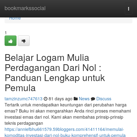
Home
bookmarkssocial
Togg
navi
Home
1
Belajar Logam Mulia
Perdagangan Dari Nol :
Panduan Lengkap untuk
Pemula
tamzinzumc747613
81 days ago
News
Discuss
Tertarik untuk mendapatkan keuntungan dari perubahan harga
emas? Buku ini akan mengarahkan Anda rinci proses memahami
investasi emas dari nol. Kami akan membahas prinsip-prinsip
teknis perdagangan
https://anniefbhu661579.59bloggers.com/41411164/memulai-
komoditas-investasi-dari-nol-buku-komprehensif-untuk-pemula