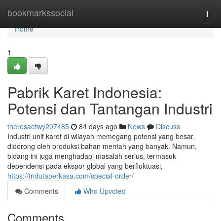
Home
bookmarkssocial
Togg
navi
Home
1
Pabrik Karet Indonesia:
Potensi dan Tantangan Industri
theresaefwy207485
84 days ago
News
Discuss
Industri unit karet di wilayah memegang potensi yang besar,
didorong oleh produksi bahan mentah yang banyak. Namun,
bidang ini juga menghadapi masalah serius, termasuk
dependensi pada ekspor global yang berfluktuasi,
https://tridutaperkasa.com/special-order/
Comments
Who Upvoted
Comments