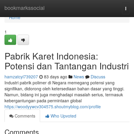
Home
bookmarkssocial
Togg
navi
Home
1
Pabrik Karet Indonesia:
Potensi dan Tantangan Industri
hamzatcyi739207
83 days ago
News
Discuss
Industri pabrik polimer di Negara memegang potensi yang
signifikan, didorong oleh ketersediaan bahan dasar yang tinggi.
Namun, bidang ini juga menghadapi masalah serius, termasuk
kebergantungan pada permintaan global
https://woodyywcv304575.shoutmyblog.com/profile
Comments
Who Upvoted
Comments