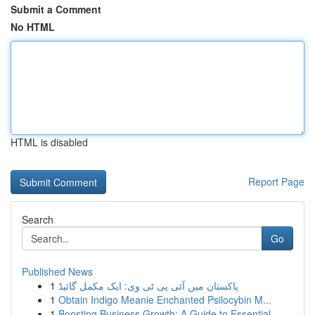
Submit a Comment
No HTML
HTML is disabled
Report Page
Search
Go
Published News
1
پاکستان میں آئی پی ٹی وی: ایک مکمل گائیڈ
1
Obtain Indigo Meanie Enchanted Psilocybin M...
1
Boosting Business Growth: A Guide to Essential ...