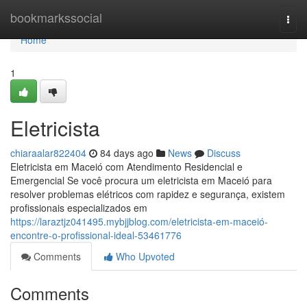
Home
bookmarkssocial
Togg
navi
Home
1
Eletricista
chiaraalar822404
84 days ago
News
Discuss
Eletricista em Maceió com Atendimento Residencial e
Emergencial Se você procura um eletricista em Maceió para
resolver problemas elétricos com rapidez e segurança, existem
profissionais especializados em
https://laraztjz041495.mybjjblog.com/eletricista-em-maceió-
encontre-o-profissional-ideal-53461776
Comments
Who Upvoted
Comments