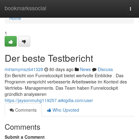
Home
bookmarkssocial
Togg
navi
Home
1
Der beste Testbericht
miriamymsz641328
80 days ago
News
Discuss
Ein Bericht von Funnelcockpit bietet wertvolle Einblicke . Das
Programm verspricht verbesserte Arbeitsweise im Kontext des
Vertriebs- Managements. Das Team haben Funnelcockpit
gründlich analysieren
https://jaysonmuhg119257.wikigdia.com/user
Comments
Who Upvoted
Comments
Submit a Comment