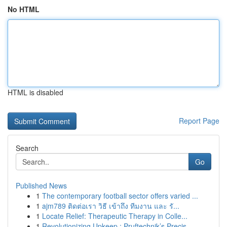
No HTML
HTML is disabled
Report Page
Search
Go
Published News
1
The contemporary football sector offers varied ...
1
ajm789 ติดต่อเรา วิธี เข้าถึง ทีมงาน และ รั...
1
Locate Relief: Therapeutic Therapy in Colle...
1
Revolutionizing Upkeep : Pruftechnik’s Precis...