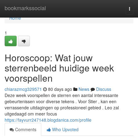
Home
bookmarkssocial
Togg
navi
Home
1
Horoscoop: Wat jouw
sterrenbeeld huidige week
voorspellen
chiarazmcg329571
80 days ago
News
Discuss
Deze week voorspellen de sterren een aantal interessante
gebeurtenissen voor diverse tekens . Voor Stier , kan een
verrassende uitdagingen op professioneel gebied . Leo zal
uitgedaagd om meer focus
https://fayvurr247148.blogdanica.com/profile
Comments
Who Upvoted