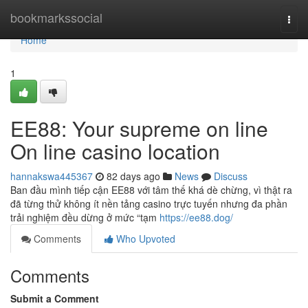
Home
bookmarkssocial
Togg
navi
Home
1
EE88: Your supreme on line
On line casino location
hannakswa445367
82 days ago
News
Discuss
Ban đầu mình tiếp cận EE88 với tâm thế khá dè chừng, vì thật ra
đã từng thử không ít nền tảng casino trực tuyến nhưng đa phần
trải nghiệm đều dừng ở mức “tạm
https://ee88.dog/
Comments
Who Upvoted
Comments
Submit a Comment