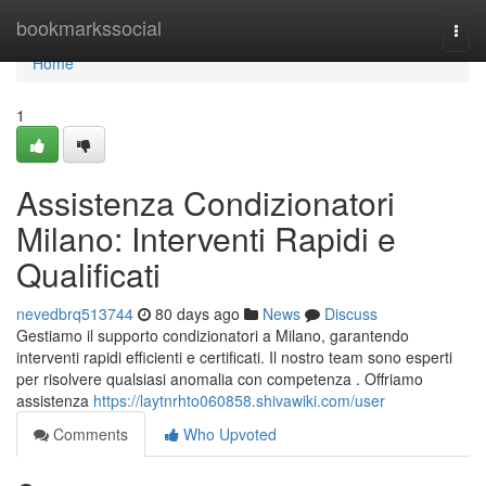
Home
bookmarkssocial
Togg
navi
Home
1
Assistenza Condizionatori
Milano: Interventi Rapidi e
Qualificati
nevedbrq513744
80 days ago
News
Discuss
Gestiamo il supporto condizionatori a Milano, garantendo
interventi rapidi efficienti e certificati. Il nostro team sono esperti
per risolvere qualsiasi anomalia con competenza . Offriamo
assistenza
https://laytnrhto060858.shivawiki.com/user
Comments
Who Upvoted