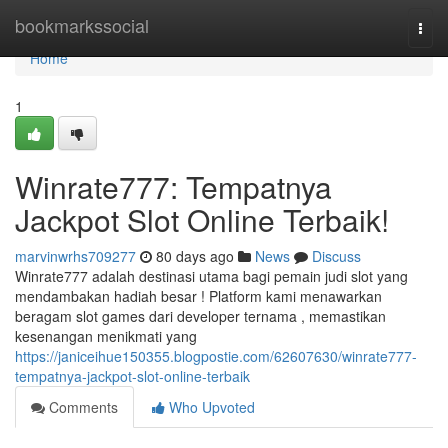
Home
bookmarkssocial
Togg
navi
Home
1
Winrate777: Tempatnya
Jackpot Slot Online Terbaik!
marvinwrhs709277
80 days ago
News
Discuss
Winrate777 adalah destinasi utama bagi pemain judi slot yang
mendambakan hadiah besar ! Platform kami menawarkan
beragam slot games dari developer ternama , memastikan
kesenangan menikmati yang
https://janiceihue150355.blogpostie.com/62607630/winrate777-
tempatnya-jackpot-slot-online-terbaik
Comments
Who Upvoted