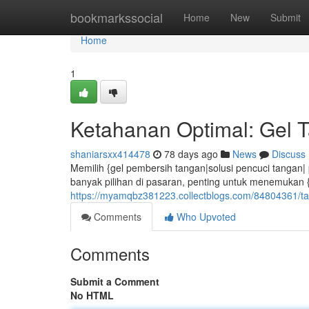
Home
bookmarkssocial
Home
New
Submit
Home
1
Ketahanan Optimal: Gel 
shaniarsxx414478
78 days ago
News
Discuss
Memilih {gel pembersih tangan|solusi pencuci tangan|
banyak pilihan di pasaran, penting untuk menemukan {
https://myamqbz381223.collectblogs.com/84804361/tam
Comments
Who Upvoted
Comments
Submit a Comment
No HTML