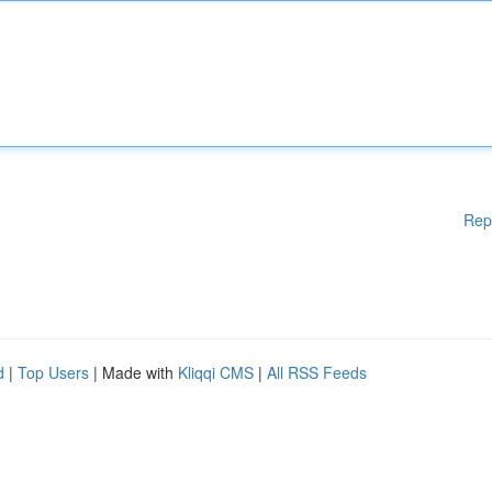
Rep
d
|
Top Users
| Made with
Kliqqi CMS
|
All RSS Feeds