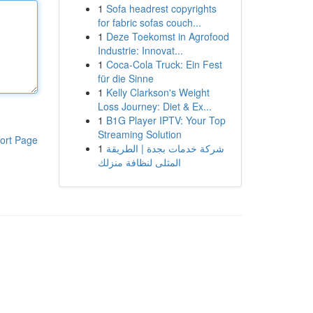
1
Sofa headrest copyrights
for fabric sofas couch...
1
Deze Toekomst in Agrofood
Industrie: Innovat...
1
Coca-Cola Truck: Ein Fest
für die Sinne
1
Kelly Clarkson's Weight
Loss Journey: Diet & Ex...
1
B1G Player IPTV: Your Top
Streaming Solution
ort Page
1
شركة خدمات بجدة | الطريقة
المثلى لنظافة منزلك