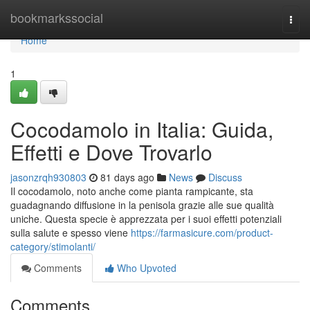
Home
bookmarkssocial
Togg
navi
Home
1
Cocodamolo in Italia: Guida,
Effetti e Dove Trovarlo
jasonzrqh930803
81 days ago
News
Discuss
Il cocodamolo, noto anche come pianta rampicante, sta
guadagnando diffusione in la penisola grazie alle sue qualità
uniche. Questa specie è apprezzata per i suoi effetti potenziali
sulla salute e spesso viene
https://farmasicure.com/product-
category/stimolanti/
Comments
Who Upvoted
Comments