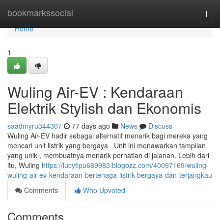
Home
bookmarkssocial
Togg
navi
Home
1
Wuling Air-EV : Kendaraan
Elektrik Stylish dan Ekonomis
saadmyru344307
77 days ago
News
Discuss
Wuling Air-EV hadir sebagai alternatif menarik bagi mereka yang
mencari unit listrik yang bergaya . Unit ini menawarkan tampilan
yang unik , membuatnya menarik perhatian di jalanan. Lebih dari
itu, Wuling
https://lucytlpu689983.blogozz.com/40097169/wuling-
wuling-air-ev-kendaraan-bertenaga-listrik-bergaya-dan-terjangkau
Comments
Who Upvoted
Comments