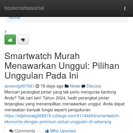
Home
bookmarkssocial
Togg
navi
Home
1
Smartwatch Murah
Menawarkan Unggul: Pilihan
Unggulan Pada Ini
janeexlg997581
78 days ago
News
Discuss
Mencari perangkat pintar yang tak perlu menguras kantong
Anda? Tak cari lain! Tahun 2024, hadir perangkat pintar
terjangkau yang menampilkan menawarkan unggul. Anda dapat
merasakan banyak fungsi seperti pengukuran
https://elijahaxwg268879.xzblogs.com/81744654/smartwatch-
ekonomis-dengan-premium-solusi-unggulan-di-sekarang
Comments
Who Upvoted