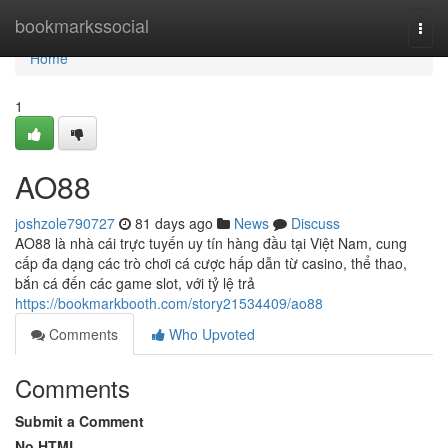
Home
bookmarkssocial
Togg
navi
Home
1
AO88
joshzole790727
81 days ago
News
Discuss
AO88 là nhà cái trực tuyến uy tín hàng đầu tại Việt Nam, cung
cấp đa dạng các trò chơi cá cược hấp dẫn từ casino, thể thao,
bắn cá đến các game slot, với tỷ lệ trả
https://bookmarkbooth.com/story21534409/ao88
Comments
Who Upvoted
Comments
Submit a Comment
No HTML