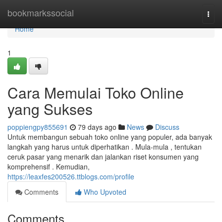
Home
bookmarkssocial
Togg
navi
Home
1
Cara Memulai Toko Online
yang Sukses
poppiengpy855691
79 days ago
News
Discuss
Untuk membangun sebuah toko online yang populer, ada banyak
langkah yang harus untuk diperhatikan . Mula-mula , tentukan
ceruk pasar yang menarik dan jalankan riset konsumen yang
komprehensif . Kemudian,
https://leaxfes200526.ttblogs.com/profile
Comments
Who Upvoted
Comments