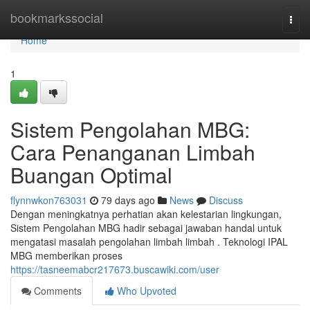
Home
bookmarkssocial
Togg
navi
Home
1
Sistem Pengolahan MBG:
Cara Penanganan Limbah
Buangan Optimal
flynnwkon763031
79 days ago
News
Discuss
Dengan meningkatnya perhatian akan kelestarian lingkungan,
Sistem Pengolahan MBG hadir sebagai jawaban handal untuk
mengatasi masalah pengolahan limbah limbah . Teknologi IPAL
MBG memberikan proses
https://tasneemabcr217673.buscawiki.com/user
Comments
Who Upvoted