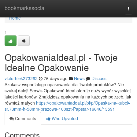
Home
bookmarkssocial
Togg
navi
Home
1
OpakowaniaIdeal.pl - Twoje
Idealne Opakowanie
victorhlek273262
76 days ago
News
Discuss
Szukasz wspanialego opakowania dla Twoich produktów? Nie
szukaj dalej! Serwis Opakowań Ideal oferuje duży wybór wysokiej
jakości kartonów. Znajdziesz opakowania na każdych potrzeb, jak
również małych
https://opakowaniadeal.pl/pl/p/Opaska-na-kubek-
sr.73mm-h-58mm-brazowa-100szt-Papstar-16646/13591
Comments
Who Upvoted
Comments