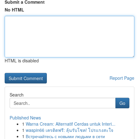
Submit a Comment
No HTML
HTML is disabled
Report Page
Search
Go
Published News
1
Warna Cream: Alternatif Cerdas untuk Interi...
1
waspin66 เครดิตฟรี: ลุ้นรับโชค! โปรแรงสะใจ
1
Встречайтесь с новыми людьми в сети