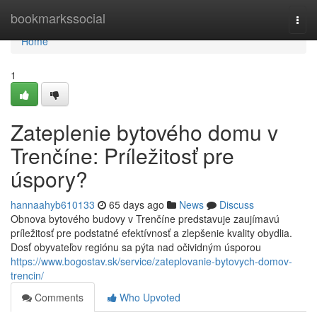
Home
bookmarkssocial
Togg
navi
Home
1
Zateplenie bytového domu v
Trenčíne: Príležitosť pre
úspory?
hannaahyb610133
65 days ago
News
Discuss
Obnova bytového budovy v Trenčíne predstavuje zaujímavú
príležitosť pre podstatné efektívnosť a zlepšenie kvality obydlia.
Dosť obyvateľov regiónu sa pýta nad očividným úsporou
https://www.bogostav.sk/service/zateplovanie-bytovych-domov-
trencin/
Comments
Who Upvoted