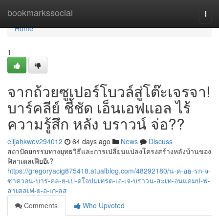
Home
bookmarkssocial
Togg
navi
Home
1
จากถ้วยซูเปอร์โบวล์สู่โต๊ะเจรจา!
บาร์คลีย์ ชี้ชัด เอ็นเอฟแอล ไร้
ความรู้สึก หลัง บราวน์ จ่อ??
elijahkwev294012
64 days ago
News
Discuss
สถาปัตยกรรมทางยุทธวิธีและการเปลี่ยนแปลงโครงสร้างหลังบ้านของ
ฟิลาเดลเฟียอีเ?
https://gregoryacig875418.atualblog.com/48292180/น-ค-อธ-รก-จ-
ซาควอน-บาร-คล-ย-เป-ดใจปมเทรด-เอ-เจ-บราวน-สะเท-อนแคมป-ฟ-
ลาเดลเฟ-ย-อ-เก-ลส
Comments
Who Upvoted