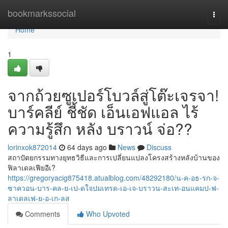
Home
bookmarkssocial
Togg
navi
Home
1
จากถ้วยซูเปอร์โบวล์สู่โต๊ะเจรจา!
บาร์คลีย์ ชี้ชัด เอ็นเอฟแอล ไร้
ความรู้สึก หลัง บราวน์ จ่อ??
lorinxok872014
64 days ago
News
Discuss
สถาปัตยกรรมทางยุทธวิธีและการเปลี่ยนแปลงโครงสร้างหลังบ้านของ
ฟิลาเดลเฟียอีเ?
https://gregoryacig875418.atualblog.com/48292180/น-ค-อธ-รก-จ-
ซาควอน-บาร-คล-ย-เป-ดใจปมเทรด-เอ-เจ-บราวน-สะเท-อนแคมป-ฟ-
ลาเดลเฟ-ย-อ-เก-ลส
Comments
Who Upvoted