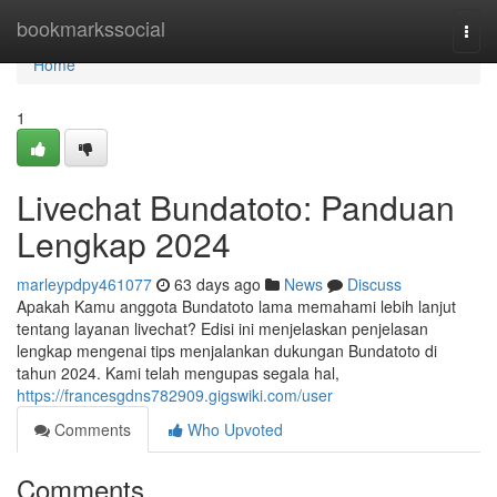
Home
bookmarkssocial
Togg
navi
Home
1
Livechat Bundatoto: Panduan
Lengkap 2024
marleypdpy461077
63 days ago
News
Discuss
Apakah Kamu anggota Bundatoto lama memahami lebih lanjut
tentang layanan livechat? Edisi ini menjelaskan penjelasan
lengkap mengenai tips menjalankan dukungan Bundatoto di
tahun 2024. Kami telah mengupas segala hal,
https://francesgdns782909.gigswiki.com/user
Comments
Who Upvoted
Comments