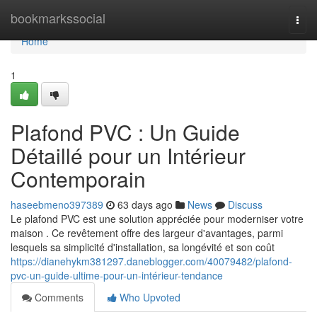
Home
bookmarkssocial
Togg
navi
Home
1
Plafond PVC : Un Guide
Détaillé pour un Intérieur
Contemporain
haseebmeno397389
63 days ago
News
Discuss
Le plafond PVC est une solution appréciée pour moderniser votre
maison . Ce revêtement offre des largeur d'avantages, parmi
lesquels sa simplicité d'installation, sa longévité et son coût
https://dianehykm381297.daneblogger.com/40079482/plafond-
pvc-un-guide-ultime-pour-un-intérieur-tendance
Comments
Who Upvoted