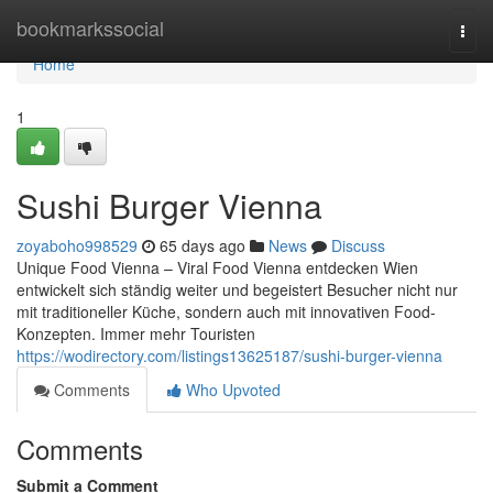
Home
bookmarkssocial
Togg
navi
Home
1
Sushi Burger Vienna
zoyaboho998529
65 days ago
News
Discuss
Unique Food Vienna – Viral Food Vienna entdecken Wien
entwickelt sich ständig weiter und begeistert Besucher nicht nur
mit traditioneller Küche, sondern auch mit innovativen Food-
Konzepten. Immer mehr Touristen
https://wodirectory.com/listings13625187/sushi-burger-vienna
Comments
Who Upvoted
Comments
Submit a Comment