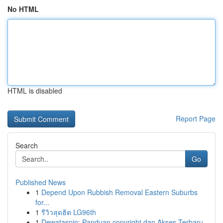
No HTML
HTML is disabled
Report Page
Search
Go
Published News
1
Depend Upon Rubbish Removal Eastern Suburbs
for...
1
รีวิวสุดฮิต LG96th
1
Dewataspin: Panduan copyright dan Akses Terbaru