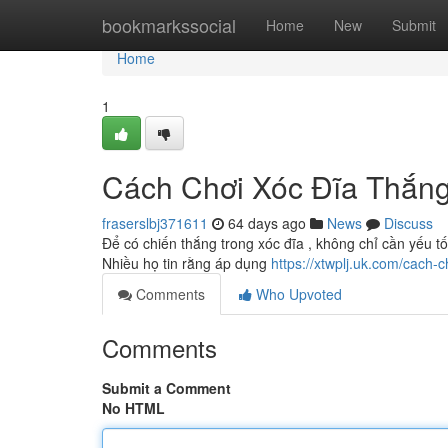
Home
bookmarkssocial
Home
New
Submit
Home
1
Cách Chơi Xóc Đĩa Thắng
fraserslbj371611
64 days ago
News
Discuss
Để có chiến thắng trong xóc đĩa , không chỉ cần yếu t
Nhiều họ tin rằng áp dụng
https://xtwplj.uk.com/cach-c
Comments
Who Upvoted
Comments
Submit a Comment
No HTML