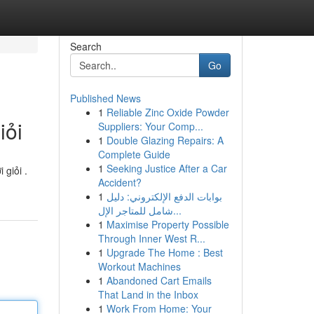
Search
Go
Published News
1
Reliable Zinc Oxide Powder
iỏi
Suppliers: Your Comp...
1
Double Glazing Repairs: A
Complete Guide
1
Seeking Justice After a Car
 giỏi .
Accident?
1
بوابات الدفع الإلكتروني: دليل
شامل للمتاجر الإل...
1
Maximise Property Possible
Through Inner West R...
1
Upgrade The Home : Best
Workout Machines
1
Abandoned Cart Emails
That Land in the Inbox
1
Work From Home: Your