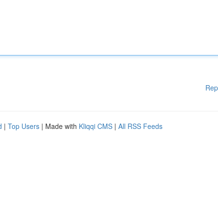
Rep
d
|
Top Users
| Made with
Kliqqi CMS
|
All RSS Feeds