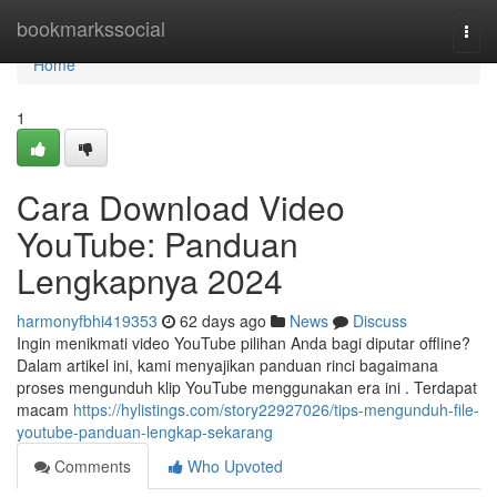
Home
bookmarkssocial
Togg
navi
Home
1
Cara Download Video
YouTube: Panduan
Lengkapnya 2024
harmonyfbhi419353
62 days ago
News
Discuss
Ingin menikmati video YouTube pilihan Anda bagi diputar offline?
Dalam artikel ini, kami menyajikan panduan rinci bagaimana
proses mengunduh klip YouTube menggunakan era ini . Terdapat
macam
https://hylistings.com/story22927026/tips-mengunduh-file-
youtube-panduan-lengkap-sekarang
Comments
Who Upvoted