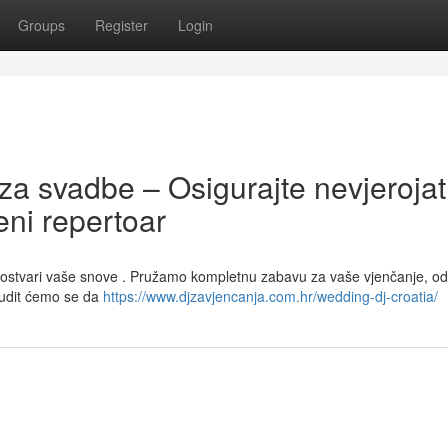
Groups
Register
Login
za svadbe – Osigurajte nevjeroja
ni repertoar
 ostvari vaše snove . Pružamo kompletnu zabavu za vaše vjenčanje, od
rudit ćemo se da
https://www.djzavjencanja.com.hr/wedding-dj-croatia/