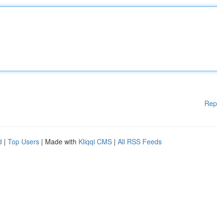
Rep
d
|
Top Users
| Made with
Kliqqi CMS
|
All RSS Feeds