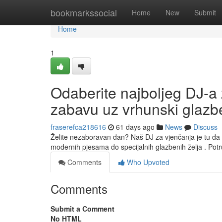
Home
bookmarkssocial
Home
New
Submit
Home
1
Odaberite najboljeg DJ-a 
zabavu uz vrhunski glazbe
fraserefca218616
61 days ago
News
Discuss
Želite nezaboravan dan? Naš DJ za vjenčanja je tu da
modernih pjesama do specijalnih glazbenih želja . Pot
Comments
Who Upvoted
Comments
Submit a Comment
No HTML