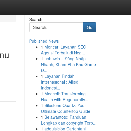
Search
Go
Published News
1
Mencari Layanan SEO
tnu
Agensi Terbaik di Neg...
1
nohuwin – Đăng Nhập
Nhanh, Khám Phá Kho Game
Đ...
1
Layanan Pindah
Internasional : Allied
Indonesi...
1
Medcell: Transforming
Health with Regenerativ...
1
Silestone Quartz: Your
Ultimate Countertop Guide
1
Belawantoto: Panduan
Lengkap dan copyright Terb...
1
adquisición Carfentanil