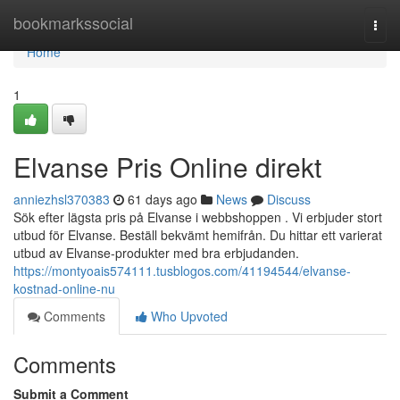
Home
bookmarkssocial
Togg
navi
Home
1
Elvanse Pris Online direkt
anniezhsl370383
61 days ago
News
Discuss
Sök efter lägsta pris på Elvanse i webbshoppen . Vi erbjuder stort
utbud för Elvanse. Beställ bekvämt hemifrån. Du hittar ett varierat
utbud av Elvanse-produkter med bra erbjudanden.
https://montyoais574111.tusblogos.com/41194544/elvanse-
kostnad-online-nu
Comments
Who Upvoted
Comments
Submit a Comment