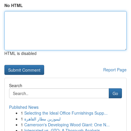
No HTML
HTML is disabled
Report Page
Search
Go
Published News
1
Selecting the Ideal Office Furnishings Supp...
1
ليموزين مطار القاهرة
1
Cameroon's Developing Wood Giant: One N...
1
Integrated vs. GTO: A Thorough Analysis