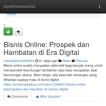
Home
bookmarkssocial
Togg
navi
Home
1
Bisnis Online: Prospek dan
Hambatan di Era Digital
mariyahphcn566544
61 days ago
News
Discuss
Bisnis online sudah merupakan alternatif bagi banyak orang untuk
memperoleh keuntungan tambahan atau bisa merupakan asal
keuntungan utama. Akan tetapi, ada sejumlah tantangan yang
dihadapi supaya maju di dunia digital
https://bookmarkalexa.com/story7285661/bisnis-online-
kesempatan-dan-kesulitan-di-zaman-digital
Comments
Who Upvoted