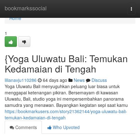
Home
bookmarkssocial
Togg
navi
Home
1
{Yoga Uluwatu Bali: Temukan
Kedamaian di Tengah
lilianavju110286
64 days ago
News
Discuss
Yoga Uluwatu Bali menyuguhkan peluang luar biasa untuk
menggapai ketenangan pikiran. Bersemayam di kawasan
Uluwatu, Bali, studio yoga ini mempersembahkan panorama
samudra yang menawan. Bayangkan kegiatan sepi saat kamu
https://bookmarkusers.com/story21362144/yoga-uluwatu-bali-
temukan-kedamaian-di-tengah
Comments
Who Upvoted