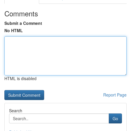
Comments
Submit a Comment
No HTML
HTML is disabled
Report Page
Search
Go