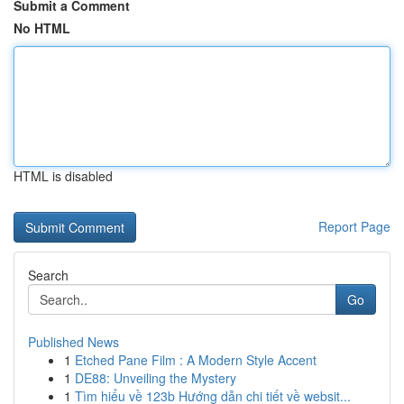
Submit a Comment
No HTML
HTML is disabled
Report Page
Search
Go
Published News
1
Etched Pane Film : A Modern Style Accent
1
DE88: Unveiling the Mystery
1
Tìm hiểu về 123b Hướng dẫn chi tiết về websit...