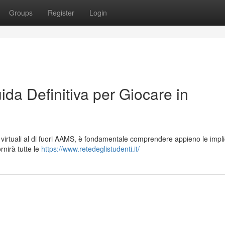
Groups
Register
Login
a Definitiva per Giocare in
co virtuali al di fuori AAMS, è fondamentale comprendere appieno le impli
rnirà tutte le
https://www.retedeglistudenti.it/