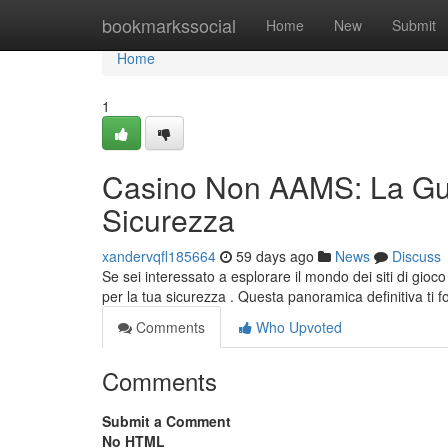
Home
bookmarkssocial
Home
New
Submit
Home
1
Casino Non AAMS: La Guid
Sicurezza
xandervqfl185664
59 days ago
News
Discuss
Se sei interessato a esplorare il mondo dei siti di gio
per la tua sicurezza . Questa panoramica definitiva ti fo
Comments
Who Upvoted
Comments
Submit a Comment
No HTML