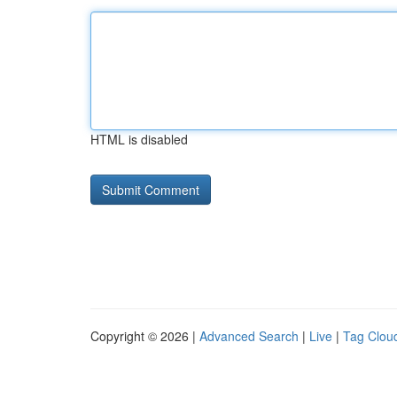
HTML is disabled
Copyright © 2026 |
Advanced Search
|
Live
|
Tag Clou