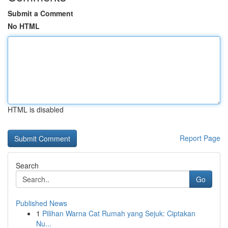
Submit a Comment
No HTML
HTML is disabled
Report Page
Search
Go
Published News
1
Pilihan Warna Cat Rumah yang Sejuk: Ciptakan
Nu...