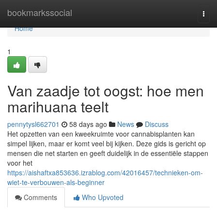
Home
bookmarkssocial
Togg
navi
Home
1
Van zaadje tot oogst: hoe men
marihuana teelt
pennytysl662701
58 days ago
News
Discuss
Het opzetten van een kweekruimte voor cannabisplanten kan
simpel lijken, maar er komt veel bij kijken. Deze gids is gericht op
mensen die net starten en geeft duidelijk in de essentiële stappen
voor het
https://aishaftxa853636.izrablog.com/42016457/technieken-om-
wiet-te-verbouwen-als-beginner
Comments
Who Upvoted